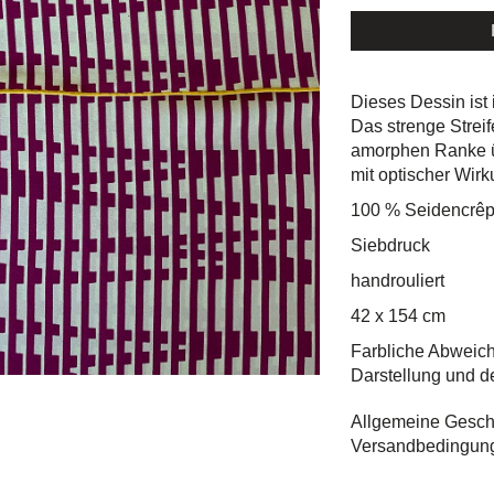
Dieses Dessin ist 
Das strenge Streif
amorphen Ranke üb
mit optischer Wirk
100 % Seidencrêp
Siebdruck
handrouliert
42 x 154 cm
Farbliche Abweic
Darstellung und d
Allgemeine Gesch
Versandbedingun