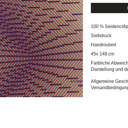
100 % Seidencrêp
Siebdruck
Handrouliert
45x 148 cm
Farbliche Abweic
Darstellung und d
Allgemeine Gesch
Versandbedingun